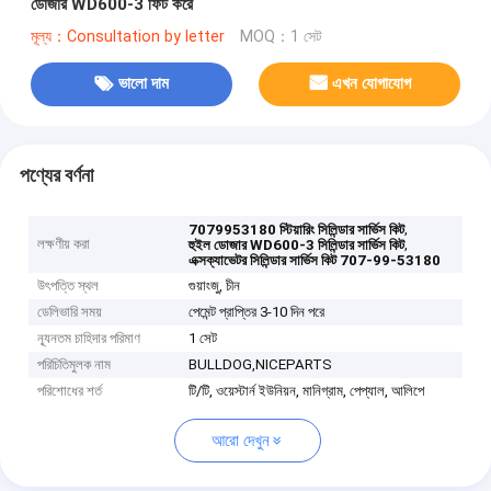
ডোজার WD600-3 ফিট করে
মূল্য：Consultation by letter
MOQ：1 সেট
ভালো দাম
এখন যোগাযোগ
পণ্যের বর্ণনা
,
7079953180 স্টিয়ারিং সিলিন্ডার সার্ভিস কিট
লক্ষণীয় করা
,
হুইল ডোজার WD600-3 সিলিন্ডার সার্ভিস কিট
এক্সক্যাভেটর সিলিন্ডার সার্ভিস কিট 707-99-53180
উৎপত্তি স্থল
গুয়াংজু, চীন
ডেলিভারি সময়
পেমেন্ট প্রাপ্তির 3-10 দিন পরে
ন্যূনতম চাহিদার পরিমাণ
1 সেট
পরিচিতিমুলক নাম
BULLDOG,NICEPARTS
পরিশোধের শর্ত
টি/টি, ওয়েস্টার্ন ইউনিয়ন, মানিগ্রাম, পেপ্যাল, আলিপে
আরো দেখুন