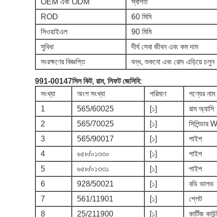
OEM এবং ODM
স্বাগত
ROD
60 মিমি
সিওয়াইএল
90 মিমি
সুবিধা
দীর্ঘ সেবা জীবন এবং কম দাম
সংরক্ষণের বিজ্ঞপ্তি
বন্ধ, শুকনো এবং রোদ এড়িয়ে চলুন
991-00147
সিল কিট, রাম, লিফট জেসিবি:
সংখ্যা
অংশ সংখ্যা
পরিমাণ
পণ্যের নাম
1
565/60025
[১]
রাম অ্যাসি
2
565/70025
[১]
সিলিন্ডার 
3
565/90017
[১]
পাইপ
4
৬৫৮/০১৩৩০
[১]
পাইপ
5
৬৫৮/০১৩৩১
[১]
পাইপ
6
928/50021
[১]
বডি ভালভ
7
561/11901
[১]
প্লেট
8
25/211900
[১]
কার্টিজ কাউন্