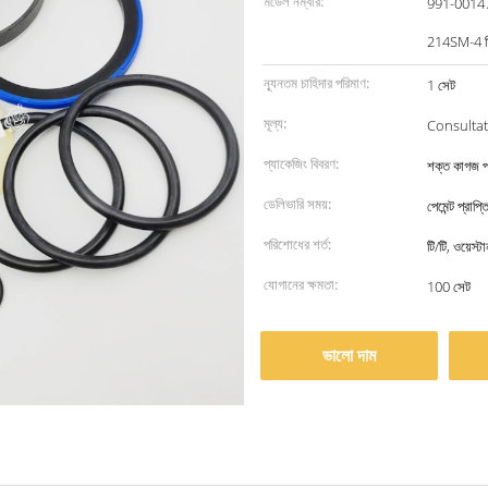
মডেল নম্বার:
991-00147 
214SM-4 ফ
ন্যূনতম চাহিদার পরিমাণ:
1 সেট
মূল্য:
Consultat
প্যাকেজিং বিবরণ:
শক্ত কাগজ প
ডেলিভারি সময়:
পেমেন্ট প্রাপ
পরিশোধের শর্ত:
টি/টি, ওয়েস্
যোগানের ক্ষমতা:
100 সেট
ভালো দাম