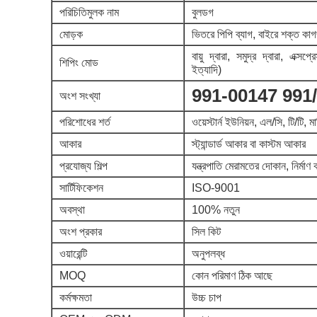
পরিচিতিমুলক নাম
বুলডগ
মোড়ক
ভিতরে পিপি ব্যাগ, বাইরে শক্ত কাগজ
বায়ু দ্বারা, সমুদ্র দ্বারা, এক
শিপিং মোড
ইত্যাদি)
991-00147 991
অংশ সংখ্যা
পরিশোধের শর্ত
ওয়েস্টার্ন ইউনিয়ন, এল/সি, টি/টি, ম
আকার
স্ট্যান্ডার্ড আকার বা কাস্টম আকার
প্রযোজ্য শিল্প
যন্ত্রপাতি মেরামতের দোকান, নির্মাণ 
সার্টিফিকেশন
ISO-9001
অবস্থা
100% নতুন
অংশ প্রকার
সিল কিট
ওয়ারেন্টি
অনুপলব্ধ
MOQ
কোন পরিমাণ ঠিক আছে
কর্মক্ষমতা
উচ্চ চাপ