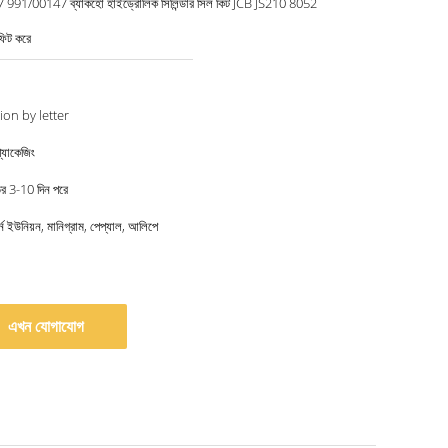
991/00147 ব্যাকহো হাইড্রোলিক সিলিন্ডার সিল কিট JCB JS210 8052
িট করে
ion by letter
্যাকেজিং
্তির 3-10 দিন পরে
টার্ন ইউনিয়ন, মানিগ্রাম, পেপ্যাল, আলিপে
এখন যোগাযোগ