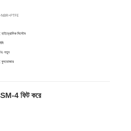
+NBR+PTFE
াই হাইড্রোলিক সিস্টেম
িমি
% নতুন
ডাই বুলডোজার
4SM-4 ফিট করে