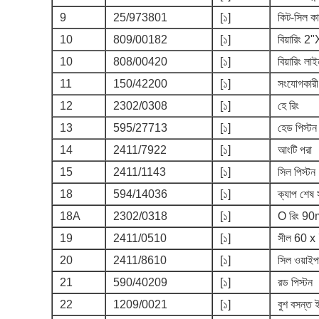
9
25/973801
[১]
কিট-সিল কার
10
809/00182
[১]
বিয়ারিং 
10
808/00420
[১]
বিয়ারিং লা
11
150/42200
[১]
সংযোগকারী
12
2302/0308
[১]
হে রিং
13
595/27713
[১]
হেড পিস্টন
14
2411/7922
[১]
আংটি পরা
15
2411/1143
[১]
সিল পিস্টন
18
594/14036
[১]
ক্যাপ শেষ 
18A
2302/0318
[১]
O রিং 9
19
2411/0510
[১]
সীল 60 x
20
2411/8610
[১]
সিল ওয়াই
21
590/40209
[১]
রড পিস্টন
22
1209/0021
[১]
বুশ বসন্ত 