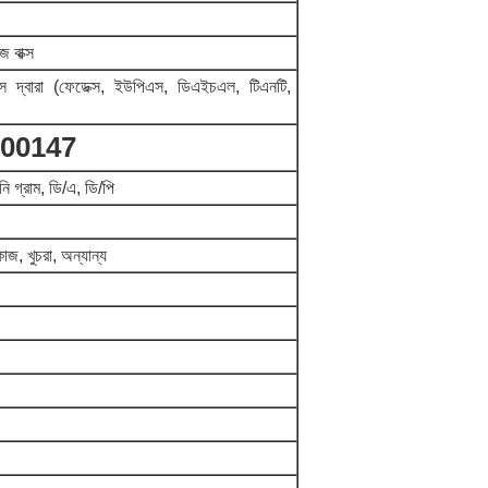
 বাক্স
্সপ্রেস দ্বারা (ফেডেক্স, ইউপিএস, ডিএইচএল, টিএনটি,
/00147
ানি গ্রাম, ডি/এ, ডি/পি
কাজ, খুচরা, অন্যান্য