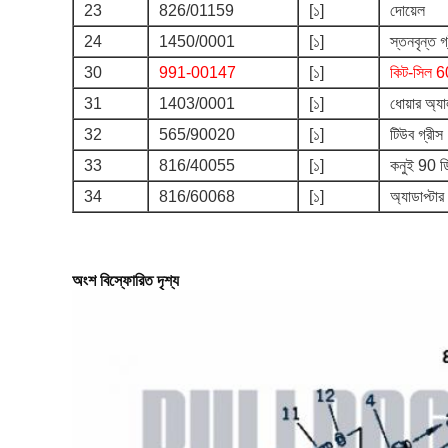
23
826/01159
[১]
দোয়েল
24
1450/0001
[১]
স্তনবৃন্ত
30
991-00147
[১]
কিট-সিল 6
31
1403/0001
[১]
ধোয়ার অ্যাল
32
565/90020
[১]
টিউব গ্রীস
33
816/40055
[১]
কনুই 90 
34
816/60068
[১]
অ্যাডাপ্টার
অংশ বিস্ফোরিত দৃশ্য